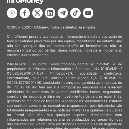
© 2000-2026 InfoMoney. Todos os direitos reservados.
O InfoMoney preza a qualidade da informação e atesta a apuração de
todo o conteúdo produzido por sua equipe, ressaltando, no entanto, que
não faz qualquer tipo de recomendação de investimento, não se
responsabilizando por perdas, danos (diretos, indiretos e incidentais),
custos e lucros cessantes.
IMPORTANTE: O portal www.infomoney.com.br (o "Portal") é de
propriedade da Infostocks Informações e Sistemas Ltda. (CNPJ/MF nº
03.082.929/0001-03) ("Infostocks"), sociedade controlada,
indiretamente, pela XP Controle Participações S/A (CNPJ/MF nº
09.163.677/0001-15), sociedade holding que controla as empresas do
XP Inc. O XP Inc tem em sua composição empresas que exercem
atividades de: corretoras de valores mobiliários, banco, seguradora,
corretora de seguros, análise de investimentos de valores mobiliários,
gestoras de recursos de terceiros. Apesar de as Sociedades XP estarem
sob controle comum, os executivos responsáveis pela Infostocks são
totalmente independentes e as notícias, matérias e opiniões veiculadas
no Portal não são, sob qualquer aspecto, direcionadas e/ou
influenciadas por relatórios de análise produzidos por áreas técnicas
das empresas do XP Inc, nem por decisões comerciais e de negócio de
tais sociedades, sendo produzidos de acordo com o juízo de valor e as