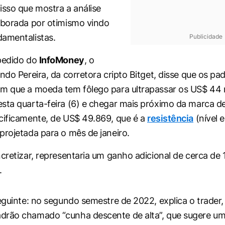
isso que mostra a análise
oborada por otimismo vindo
amentalistas.
Publicidade
 pedido do
InfoMoney
, o
ndo Pereira, da corretora cripto Bitget, disse que os pa
m que a moeda tem fôlego para ultrapassar os US$ 44 
sta quarta-feira (6) e chegar mais próximo da marca d
cificamente, de US$ 49.869, que é a
resistência
(nível 
projetada para o mês de janeiro.
ncretizar, representaria um ganho adicional de cerca de
.
seguinte: no segundo semestre de 2022, explica o trader
drão chamado “cunha descente de alta”, que sugere um