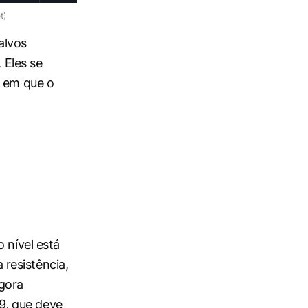
t)
alvos
 Eles se
o em que o
 nível está
resistência,
gora
9, que deve