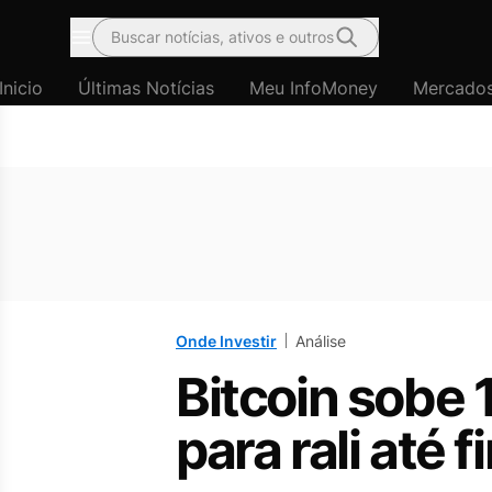
Buscar notícias, ativos e outros
Menu
Inicio
Últimas Notícias
Meu InfoMoney
Mercado
Onde Investir
Análise
Bitcoin sobe
para rali até 