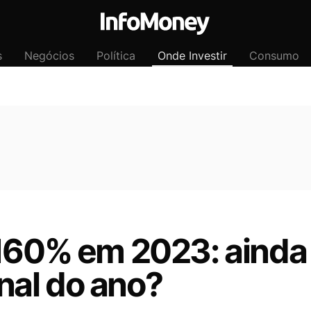
s
Negócios
Política
Onde Investir
Consumo
 160% em 2023: ainda
final do ano?