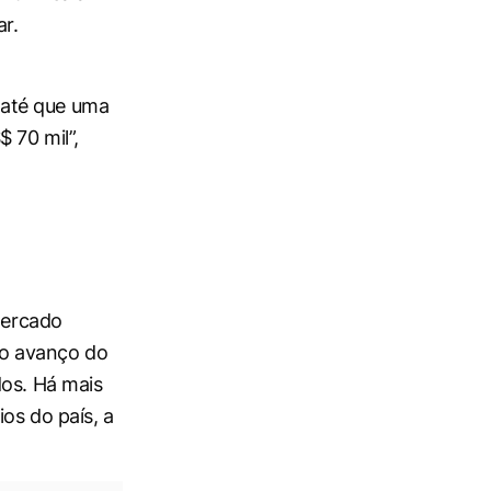
r.
 até que uma
 70 mil”,
 mercado
 o avanço do
os. Há mais
os do país, a