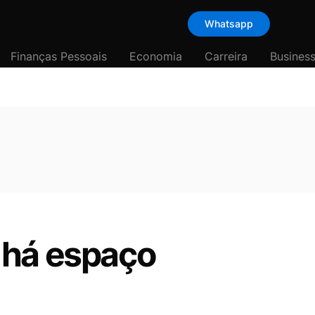
Whatsapp
Finanças Pessoais
Economia
Carreira
Busines
 há espaço