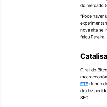
do mercado t
“Pode haver u
experimentar
nova alta se 
falou Pereira.
Catalis
O rali do Bit
macroeconômi
ETF
(fundo de
de dez pedido
SEC.