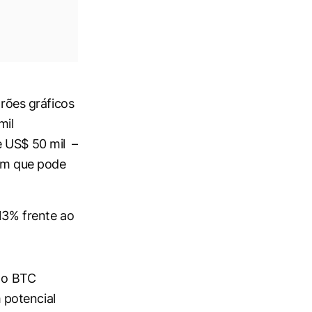
drões gráficos
mil
e US$ 50 mil –
em que pode
 13% frente ao
, o BTC
 potencial