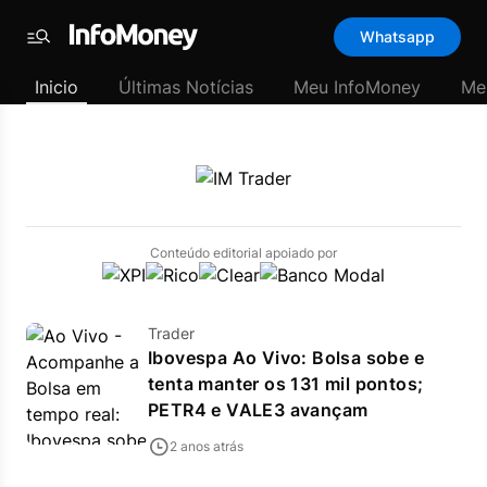
SubHome
Whatsapp
Padrão
Menu
-
Inicio
Últimas Notícias
Meu InfoMoney
Me
Últimas
notícias
|
InfoMoney
Conteúdo editorial apoiado por
Trader
Ibovespa Ao Vivo: Bolsa sobe e
tenta manter os 131 mil pontos;
PETR4 e VALE3 avançam
2 anos atrás